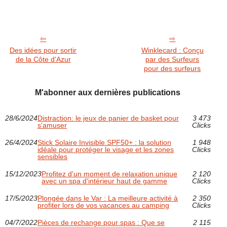
Des idées pour sortir
Winklecard : Conçu
de la Côte d'Azur
par des Surfeurs
pour des surfeurs
M'abonner aux dernières publications
28/6/2024
Distraction: le jeux de panier de basket pour
3 473
s'amuser
Clicks
26/4/2024
Stick Solaire Invisible SPF50+ : la solution
1 948
idéale pour protéger le visage et les zones
Clicks
sensibles
15/12/2023
Profitez d'un moment de relaxation unique
2 120
avec un spa d'intérieur haut de gamme
Clicks
17/5/2023
Plongée dans le Var : La meilleure activité à
2 350
profiter lors de vos vacances au camping
Clicks
04/7/2022
Pièces de rechange pour spas : Que se
2 115