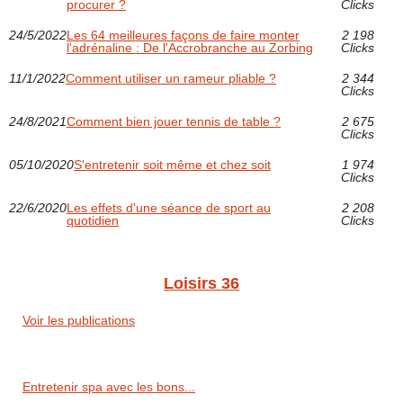
procurer ?
Clicks
24/5/2022
Les 64 meilleures façons de faire monter
2 198
l'adrénaline : De l'Accrobranche au Zorbing
Clicks
11/1/2022
Comment utiliser un rameur pliable ?
2 344
Clicks
24/8/2021
Comment bien jouer tennis de table ?
2 675
Clicks
05/10/2020
S'entretenir soit même et chez soit
1 974
Clicks
22/6/2020
Les effets d'une séance de sport au
2 208
quotidien
Clicks
Loisirs 36
Voir les publications
Entretenir spa avec les bons...