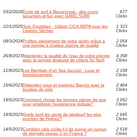
03/2/2026
École de surf à Biscarrosse : des cours
677
sécurisés et fun avec GANG SURF
Clicks
22/1/2025
Soin Quotidien : Utiliser CICA REPA pour les
1 323
Lésions Sèches
Clicks
08/3/2024
Profitez pleinement de votre jardin grâce à
2 054
une pompe à chaleur piscine de qualité
Clicks
26/8/2023
Maintenez la qualité de l'eau de votre piscine
4 358
avec la pompe doseuse de chlore So'Tech
Clicks
12/8/2023
Les Bienfaits d'un Spa Jacuzzi : Luxe et
2 158
Investissement.
Clicks
15/6/2023
Détendez-vous et explorez Biarritz avec la
2 464
location de vélo
Clicks
19/5/2023
Comment choisir les bonnes pièces de spa
3 052
pour améliorer l'expérience globale?
Clicks
14/5/2023
Quels sont les spots de windsurf les plus
2 645
proches de Hyères?
Clicks
14/5/2023
Combien cela coûte-t-il de suivre un cursus
2 518
de plongée niveau 1 en France ?
Clicks