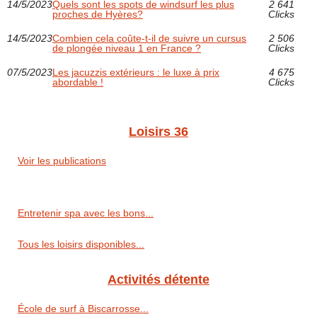
14/5/2023
Quels sont les spots de windsurf les plus
2 641
proches de Hyères?
Clicks
14/5/2023
Combien cela coûte-t-il de suivre un cursus
2 506
de plongée niveau 1 en France ?
Clicks
07/5/2023
Les jacuzzis extérieurs : le luxe à prix
4 675
abordable !
Clicks
Loisirs 36
Voir les publications
Entretenir spa avec les bons...
Tous les loisirs disponibles...
Activités détente
École de surf à Biscarrosse...