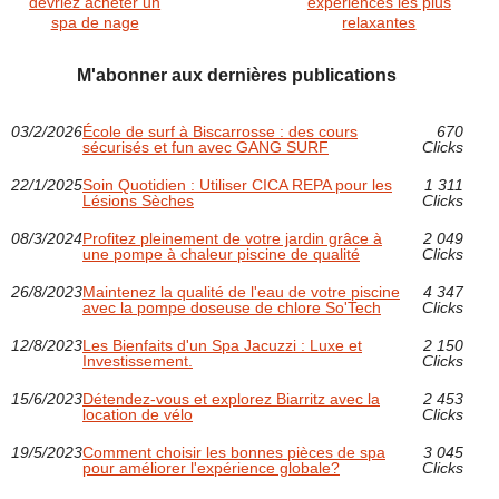
devriez acheter un
expériences les plus
spa de nage
relaxantes
M'abonner aux dernières publications
03/2/2026
École de surf à Biscarrosse : des cours
670
sécurisés et fun avec GANG SURF
Clicks
22/1/2025
Soin Quotidien : Utiliser CICA REPA pour les
1 311
Lésions Sèches
Clicks
08/3/2024
Profitez pleinement de votre jardin grâce à
2 049
une pompe à chaleur piscine de qualité
Clicks
26/8/2023
Maintenez la qualité de l'eau de votre piscine
4 347
avec la pompe doseuse de chlore So'Tech
Clicks
12/8/2023
Les Bienfaits d'un Spa Jacuzzi : Luxe et
2 150
Investissement.
Clicks
15/6/2023
Détendez-vous et explorez Biarritz avec la
2 453
location de vélo
Clicks
19/5/2023
Comment choisir les bonnes pièces de spa
3 045
pour améliorer l'expérience globale?
Clicks