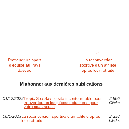
Pratiquer un sport
La reconversion
d'équipe au Pays
sportive d'un athlète
Basque
après leur retraite
M'abonner aux dernières publications
01/12/2023
Tropic Spa Sav: le site incontournable pour
3 580
trouver toutes les pièces détachées pour
Clicks
votre spa Jacuzzi
05/1/2023
La reconversion sportive d'un athlète après
2 238
leur retraite
Clicks