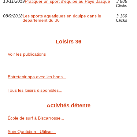
13/11/2019
Pratiquer un sport d'équipe au Pays Basque
3 885
Clicks
08/9/2018
Les sports aquatiques en équipe dans le
3 169
département du 36
Clicks
Loisirs 36
Voir les publications
Entretenir spa avec les bons...
Tous les loisirs disponibles...
Activités détente
École de surf à Biscarrosse...
Soin Quotidien : Utiliser...