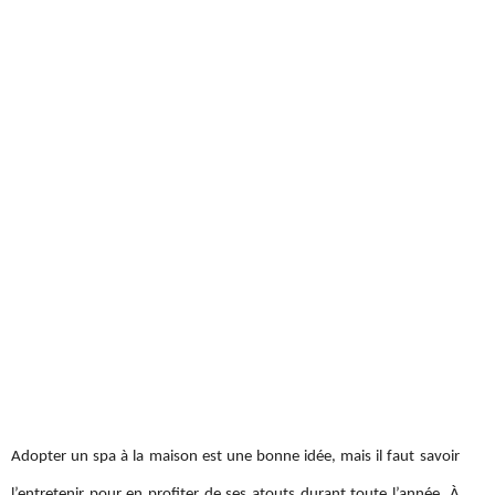
Adopter un spa à la maison est une bonne idée, mais il faut savoir
l’entretenir pour en profiter de ses atouts durant toute l’année. À