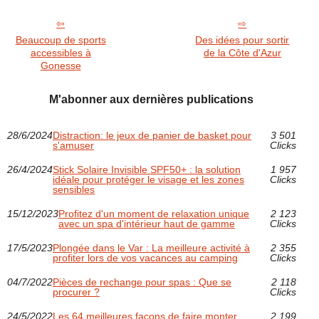
Beaucoup de sports
Des idées pour sortir
accessibles à
de la Côte d'Azur
Gonesse
M'abonner aux dernières publications
28/6/2024
Distraction: le jeux de panier de basket pour
3 501
s'amuser
Clicks
26/4/2024
Stick Solaire Invisible SPF50+ : la solution
1 957
idéale pour protéger le visage et les zones
Clicks
sensibles
15/12/2023
Profitez d'un moment de relaxation unique
2 123
avec un spa d'intérieur haut de gamme
Clicks
17/5/2023
Plongée dans le Var : La meilleure activité à
2 355
profiter lors de vos vacances au camping
Clicks
04/7/2022
Pièces de rechange pour spas : Que se
2 118
procurer ?
Clicks
24/5/2022
Les 64 meilleures façons de faire monter
2 199