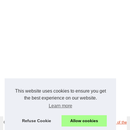
This website uses cookies to ensure you get
the best experience on our website.
Learn more
Refuse Cookie
Allow cookies
© 2026
Loisirs-36.com
|
Voir les publications
|
Cookies Policy
|
Top of the
page