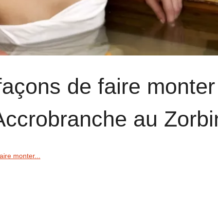
façons de faire monter
l'Accrobranche au Zorb
aire monter...